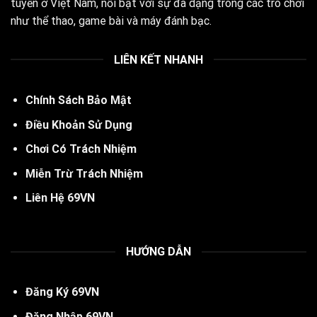
tuyến ở Việt Nam, nổi bật với sự đa dạng trong các trò chơi
như thể thao, game bài và máy đánh bạc.
LIÊN KẾT NHANH
Chính Sách Bảo Mật
Điều Khoản Sử Dụng
Chơi Có Trách Nhiệm
Miễn Trừ Trách Nhiệm
Liên Hệ 69VN
HƯỚNG DẪN
Đăng Ký 69VN
Đăng Nhập 69VN