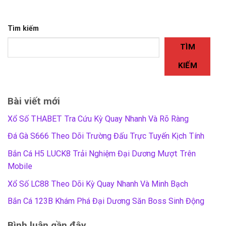
Tìm kiếm
TÌM
KIẾM
Bài viết mới
Xổ Số THABET Tra Cứu Kỳ Quay Nhanh Và Rõ Ràng
Đá Gà S666 Theo Dõi Trường Đấu Trực Tuyến Kịch Tính
Bắn Cá H5 LUCK8 Trải Nghiệm Đại Dương Mượt Trên
Mobile
Xổ Số LC88 Theo Dõi Kỳ Quay Nhanh Và Minh Bạch
Bắn Cá 123B Khám Phá Đại Dương Săn Boss Sinh Động
Bình luận gần đây