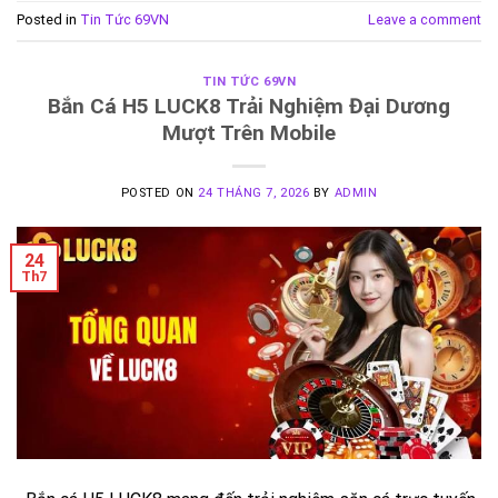
Posted in
Tin Tức 69VN
Leave a comment
TIN TỨC 69VN
Bắn Cá H5 LUCK8 Trải Nghiệm Đại Dương
Mượt Trên Mobile
POSTED ON
24 THÁNG 7, 2026
BY
ADMIN
24
Th7