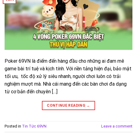
Poker 69VN là điểm đến hàng đầu cho những ai đam mê
game bài trí tuệ và kịch tính. Với nền tảng hiện đại, bảo mật
tối ưu, tốc độ xử lý siêu nhanh, người chơi luôn có trải
nghiệm mượt mà. Nhà cái mang đến các bàn chơi đa dạng
từ cơ bản đến chuyên […]
CONTINUE READING
→
Posted in
Tin Tức 69VN
Leave a comment