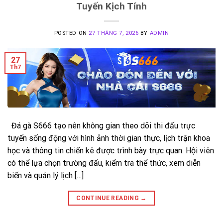
Tuyến Kịch Tính
POSTED ON
27 THÁNG 7, 2026
BY
ADMIN
27
Th7
Đá gà S666 tạo nên không gian theo dõi thi đấu trực
tuyến sống động với hình ảnh thời gian thực, lịch trận khoa
học và thông tin chiến kê được trình bày trực quan. Hội viên
có thể lựa chọn trường đấu, kiểm tra thể thức, xem diễn
biến và quản lý lịch […]
CONTINUE READING
→