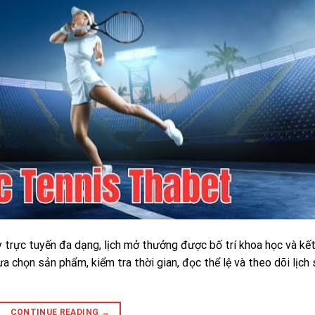
rực tuyến đa dạng, lịch mở thưởng được bố trí khoa học và kế
ựa chọn sản phẩm, kiểm tra thời gian, đọc thể lệ và theo dõi lịch
CONTINUE READING
→