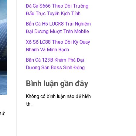
Đá Gà S666 Theo Dõi Trường
Đấu Trực Tuyến Kịch Tính
Bắn Cá H5 LUCK8 Trải Nghiệm
Đại Dương Mượt Trên Mobile
Xổ Số LC88 Theo Dõi Kỳ Quay
Nhanh Và Minh Bạch
Bắn Cá 123B Khám Phá Đại
Dương Săn Boss Sinh Động
Bình luận gần đây
Không có bình luận nào để hiển
thị.
t
 sử