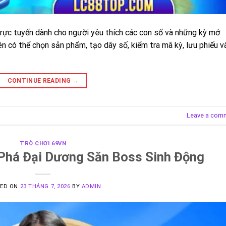
rực tuyến dành cho người yêu thích các con số và những kỳ mở
ên có thể chọn sản phẩm, tạo dãy số, kiểm tra mã kỳ, lưu phiếu v
CONTINUE READING
→
Leave a com
TRÒ CHƠI 69VN
Phá Đại Dương Săn Boss Sinh Động
TED ON
23 THÁNG 7, 2026
BY
ADMIN