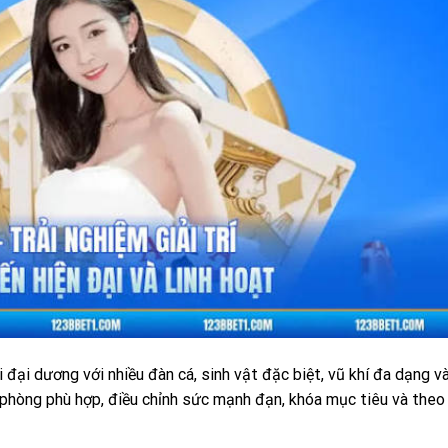
 đại dương với nhiều đàn cá, sinh vật đặc biệt, vũ khí đa dạng v
 phòng phù hợp, điều chỉnh sức mạnh đạn, khóa mục tiêu và theo