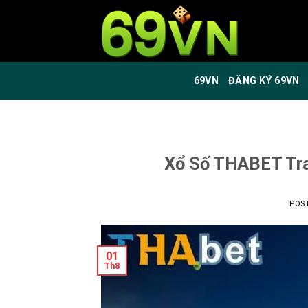
Skip
to
content
69VN
ĐĂNG KÝ 69VN
Xổ Số THABET Tr
POS
01
Th8