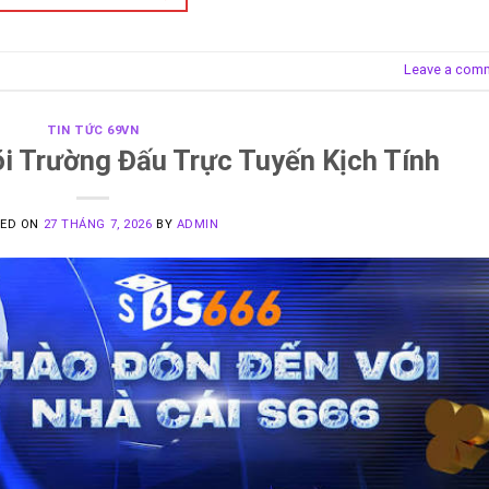
Leave a com
TIN TỨC 69VN
i Trường Đấu Trực Tuyến Kịch Tính
TED ON
27 THÁNG 7, 2026
BY
ADMIN