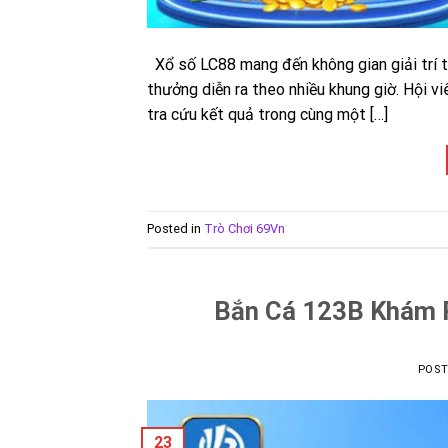
Xổ số LC88 mang đến không gian giải trí t
thưởng diễn ra theo nhiều khung giờ. Hội vi
tra cứu kết quả trong cùng một […]
Posted in
Trò Chơi 69Vn
Bắn Cá 123B Khám 
POS
23