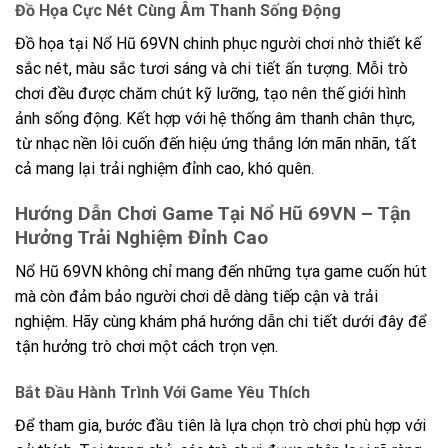
Đồ Họa Cực Nét Cùng Âm Thanh Sống Động
Đồ họa tại Nổ Hũ 69VN chinh phục người chơi nhờ thiết kế
sắc nét, màu sắc tươi sáng và chi tiết ấn tượng. Mỗi trò
chơi đều được chăm chút kỹ lưỡng, tạo nên thế giới hình
ảnh sống động. Kết hợp với hệ thống âm thanh chân thực,
từ nhạc nền lôi cuốn đến hiệu ứng thắng lớn mãn nhãn, tất
cả mang lại trải nghiệm đỉnh cao, khó quên.
Hướng Dẫn Chơi Game Tại Nổ Hũ 69VN – Tận
Hưởng Trải Nghiệm Đỉnh Cao
Nổ Hũ 69VN không chỉ mang đến những tựa game cuốn hút
mà còn đảm bảo người chơi dễ dàng tiếp cận và trải
nghiệm. Hãy cùng khám phá hướng dẫn chi tiết dưới đây để
tận hưởng trò chơi một cách trọn vẹn.
Bắt Đầu Hành Trình Với Game Yêu Thích
Để tham gia, bước đầu tiên là lựa chọn trò chơi phù hợp với