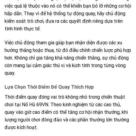
việc quá lệ thuộc vào nó có thể khiến bạn bỏ lỡ những cơ hội
hấp dẫn. Thay vì để hệ thống tự động quay, hãy chủ động
kiểm soát trò chơi, đưa ra các quyết định riêng dựa trên
tình hình thực tế.
Việc chủ động tham gia giúp bạn nhận diện được các xu
hướng thắng hoặc thua, từ đó điều chỉnh chiến lược phù hợp
hơn. Không chỉ gia tăng khả năng chiến thắng, sự chủ động
còn mang lại cảm giác thú vị và kịch tính trong từng vòng
quay.
Lựa Chọn Thời Điểm Để Quay Thích Hợp
Thời điểm quay đóng vai trò không nhỏ trong chiến thuật
chơi tại Nổ Hũ 69VN. Theo kinh nghiệm từ các cao thủ,
quay vào giờ cao điểm có thể tăng cơ hội nhận thưởng, khi
lượng người chơi đông đảo và các phần thưởng lớn thường
được kích hoạt.