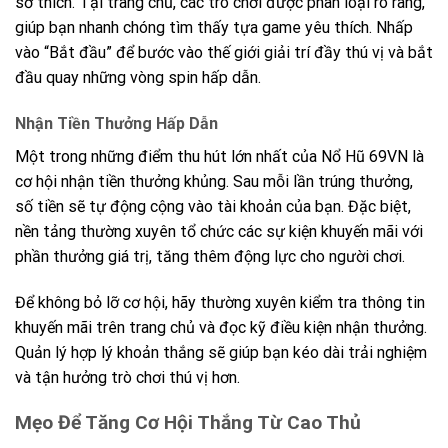
sở thích. Tại trang chủ, các trò chơi được phân loại rõ ràng,
giúp bạn nhanh chóng tìm thấy tựa game yêu thích. Nhấp
vào “Bắt đầu” để bước vào thế giới giải trí đầy thú vị và bắt
đầu quay những vòng spin hấp dẫn.
Nhận Tiền Thưởng Hấp Dẫn
Một trong những điểm thu hút lớn nhất của Nổ Hũ 69VN là
cơ hội nhận tiền thưởng khủng. Sau mỗi lần trúng thưởng,
số tiền sẽ tự động cộng vào tài khoản của bạn. Đặc biệt,
nền tảng thường xuyên tổ chức các sự kiện khuyến mãi với
phần thưởng giá trị, tăng thêm động lực cho người chơi.
Để không bỏ lỡ cơ hội, hãy thường xuyên kiểm tra thông tin
khuyến mãi trên trang chủ và đọc kỹ điều kiện nhận thưởng.
Quản lý hợp lý khoản thắng sẽ giúp bạn kéo dài trải nghiệm
và tận hưởng trò chơi thú vị hơn.
Mẹo Để Tăng Cơ Hội Thắng Từ Cao Thủ