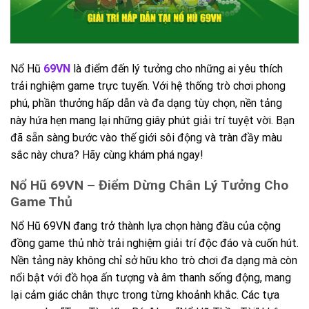
Nổ Hũ
69VN
là điểm đến lý tưởng cho những ai yêu thích
trải nghiệm game trực tuyến. Với hệ thống trò chơi phong
phú, phần thưởng hấp dẫn và đa dạng tùy chọn, nền tảng
này hứa hẹn mang lại những giây phút giải trí tuyệt vời. Bạn
đã sẵn sàng bước vào thế giới sôi động và tràn đầy màu
sắc này chưa? Hãy cùng khám phá ngay!
Nổ Hũ 69VN – Điểm Dừng Chân Lý Tưởng Cho
Game Thủ
Nổ Hũ 69VN đang trở thành lựa chọn hàng đầu của cộng
đồng game thủ nhờ trải nghiệm giải trí độc đáo và cuốn hút.
Nền tảng này không chỉ sở hữu kho trò chơi đa dạng mà còn
nổi bật với đồ họa ấn tượng và âm thanh sống động, mang
lại cảm giác chân thực trong từng khoảnh khắc. Các tựa