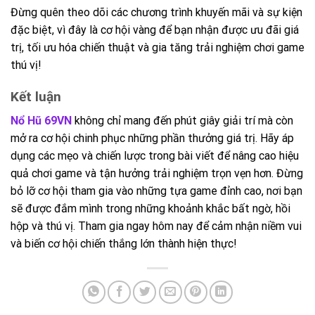
Đừng quên theo dõi các chương trình khuyến mãi và sự kiện
đặc biệt, vì đây là cơ hội vàng để bạn nhận được ưu đãi giá
trị, tối ưu hóa chiến thuật và gia tăng trải nghiệm chơi game
thú vị!
Kết luận
Nổ Hũ 69VN
không chỉ mang đến phút giây giải trí mà còn
mở ra cơ hội chinh phục những phần thưởng giá trị. Hãy áp
dụng các mẹo và chiến lược trong bài viết để nâng cao hiệu
quả chơi game và tận hưởng trải nghiệm trọn vẹn hơn. Đừng
bỏ lỡ cơ hội tham gia vào những tựa game đỉnh cao, nơi bạn
sẽ được đắm mình trong những khoảnh khắc bất ngờ, hồi
hộp và thú vị. Tham gia ngay hôm nay để cảm nhận niềm vui
và biến cơ hội chiến thắng lớn thành hiện thực!